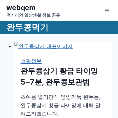
Skip
webqem
to
먹거리와 일상생활 정보 공유
content
완두콩먹기
생활정보
완두콩삶기 황금 타이밍
5~7분, 완두콩보관법
초여름 별미간식 영양가득 완두통,
완두콩삶기 황금 타이밍에 대해 알
려드리겠습니다.