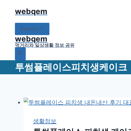
Skip
webqem
to
content
Search
webqem
먹거리와 일상생활 정보 공유
투썸플레이스피치생케이크
생활정보