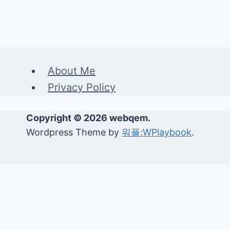
About Me
Privacy Policy
Copyright © 2026 webqem.
Wordpress Theme by
워플:WPlaybook
.
생활정보