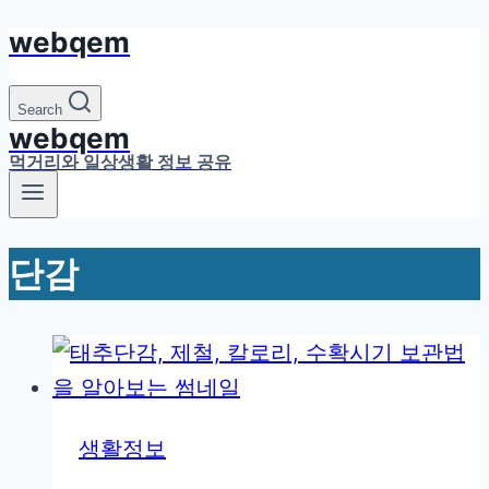
webqem
Skip
to
content
Search
webqem
먹거리와 일상생활 정보 공유
단감
생활정보