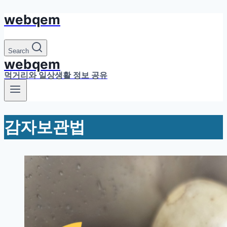
webqem
Skip
to
content
Search
webqem
먹거리와 일상생활 정보 공유
감자보관법