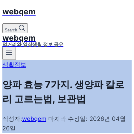
webqem
Skip
to
content
Search
webqem
먹거리와 일상생활 정보 공유
생활정보
양파 효능 7가지. 생양파 칼로
리 고르는법, 보관법
작성자:
webqem
마지막 수정일:
2026년 04월
26일