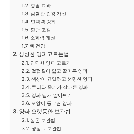
항염 효과
심혈관 건강 개선
면역력 강화
혈당 조절
소화력 개선
뼈 건강
싱싱한 양파고르는법
단단한 양파 고르기
겉껍질이 얇고 잘마른 양파
색상이 균일하고 선명한 양파
뿌리와 줄기가 잘마른 양파
양파 냄새 맡아보기
모양이 동그란 양파
양파 오랫동안 보관법
실온 보관법
냉장고 보관법