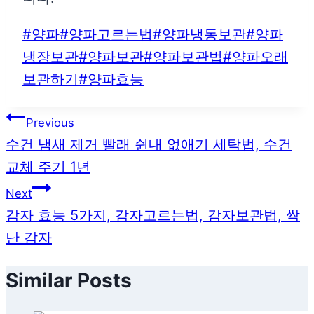
Post
#
양파
#
양파고르는법
#
양파냉동보관
#
양파
Tags:
냉장보관
#
양파보관
#
양파보관법
#
양파오래
보관하기
#
양파효능
글
Previous
수건 냄새 제거 빨래 쉰내 없애기 세탁법, 수건
탐
교체 주기 1년
색
Next
감자 효능 5가지, 감자고르는법, 감자보관법, 싹
난 감자
Similar Posts