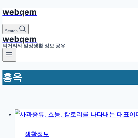
webqem
Skip
to
content
Search
webqem
먹거리와 일상생활 정보 공유
홍옥
생활정보