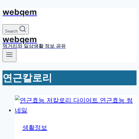
webqem
Skip
to
content
Search
webqem
먹거리와 일상생활 정보 공유
연근칼로리
생활정보