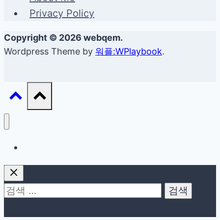
Privacy Policy
Copyright © 2026 webqem.
Wordpress Theme by
워플:WPlaybook
.
생활정보
검
색: