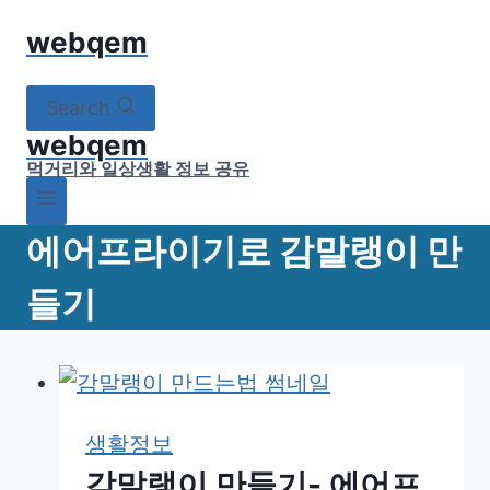
Skip
webqem
to
content
Search
webqem
먹거리와 일상생활 정보 공유
에어프라이기로 감말랭이 만
들기
생활정보
감말랭이 만들기- 에어프