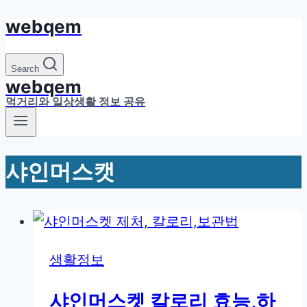
webqem
Skip
to
content
Search
webqem
먹거리와 일상생활 정보 공유
샤인머스캣
생활정보
샤인머스켓 칼로리 효능,하