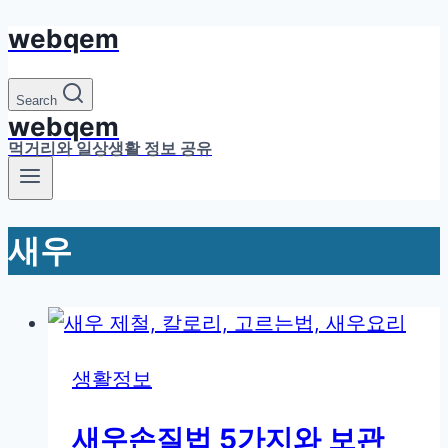
webqem
Skip
to
content
Search
webqem
먹거리와 일상생활 정보 공유
새우
생활정보
새우손질법 5가지와 보관