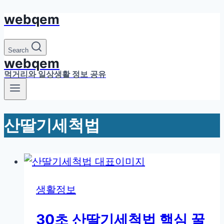
webqem
Skip
to
content
Search
webqem
먹거리와 일상생활 정보 공유
산딸기세척법
생활정보
30초 산딸기세척법 핵심 꿀