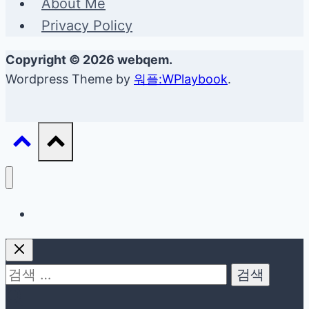
About Me
Privacy Policy
Copyright © 2026 webqem.
Wordpress Theme by
워플:WPlaybook
.
생활정보
검
색: