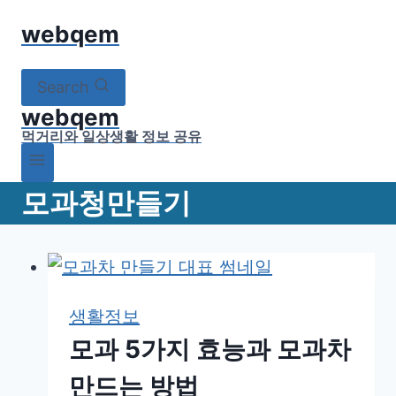
Skip
webqem
to
content
Search
webqem
먹거리와 일상생활 정보 공유
모과청만들기
생활정보
모과 5가지 효능과 모과차
만드는 방법