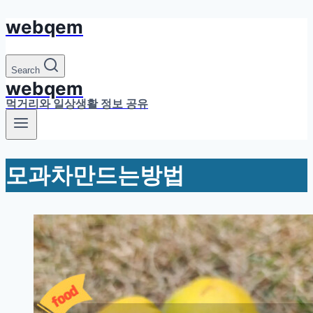
webqem
Skip
to
content
Search
webqem
먹거리와 일상생활 정보 공유
모과차만드는방법