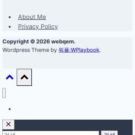
About Me
Privacy Policy
Copyright © 2026 webqem.
Wordpress Theme by
워플:WPlaybook
.
생활정보
검