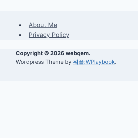
About Me
Privacy Policy
Copyright © 2026 webqem.
Wordpress Theme by
워플:WPlaybook
.
생활정보
검