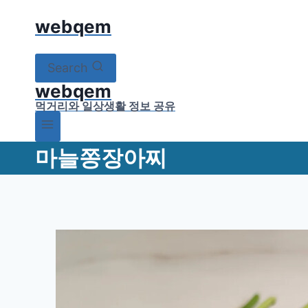
Skip
webqem
to
content
Search
webqem
먹거리와 일상생활 정보 공유
마늘쫑장아찌