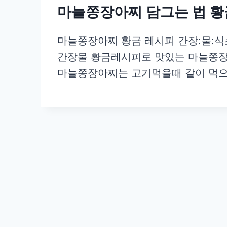
마늘쫑장아찌 담그는 법 황
마늘쫑장아찌 황금 레시피 간장:물:식초:설탕
간장물 황금레시피로 맛있는 마늘쫑장
마늘쫑장아찌는 고기먹을때 같이 먹으