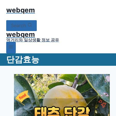
Skip
webqem
to
content
Search
webqem
먹거리와 일상생활 정보 공유
단감효능