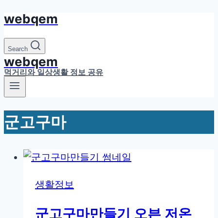
webqem
Skip
to
content
Search
webqem
먹거리와 일상생활 정보 공유
군고구마
생활정보
군고구마만들기 오븐 저온