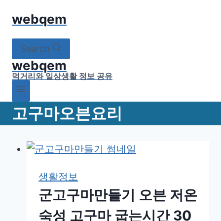
Skip
webqem
to
content
Search
webqem
먹거리와 일상생활 정보 공유
고구마오븐요리
생활정보
군고구마만들기 오븐 저온
숙성 고구마 굽는시간 30